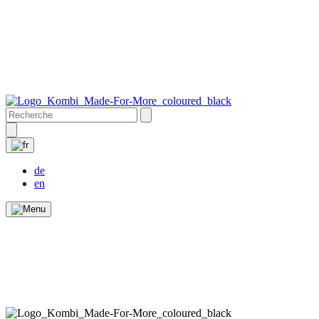
de
en