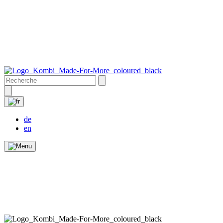
de
en