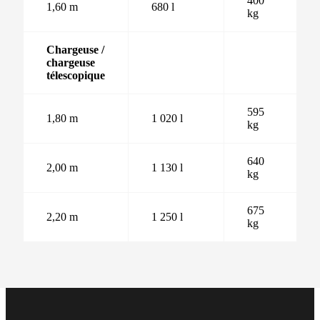
400
1,60 m
680 l
kg
Chargeuse /
chargeuse
télescopique
595
1,80 m
1 020 l
kg
640
2,00 m
1 130 l
kg
675
2,20 m
1 250 l
kg