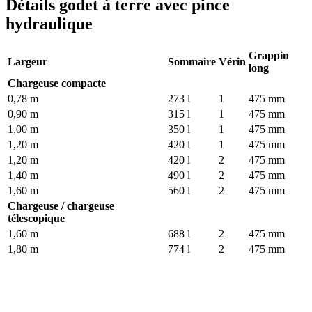
Détails godet à terre avec pince
hydraulique
Grappin
Largeur
Sommaire
Vérin
long
Chargeuse compacte
0,78 m
273 l
1
475 mm
0,90 m
315 l
1
475 mm
1,00 m
350 l
1
475 mm
1,20 m
420 l
1
475 mm
1,20 m
420 l
2
475 mm
1,40 m
490 l
2
475 mm
1,60 m
560 l
2
475 mm
Chargeuse / chargeuse
télescopique
1,60 m
688 l
2
475 mm
1,80 m
774 l
2
475 mm