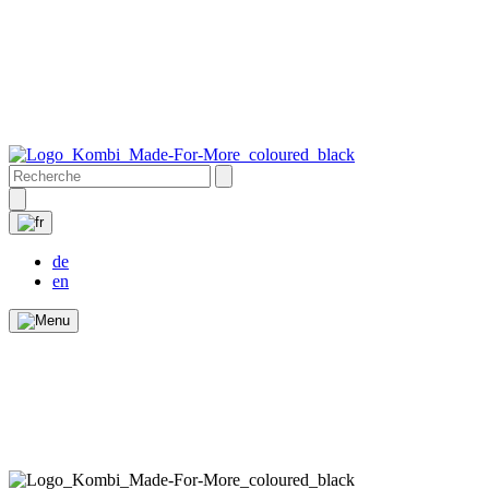
de
en