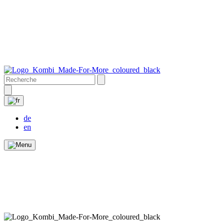
de
en