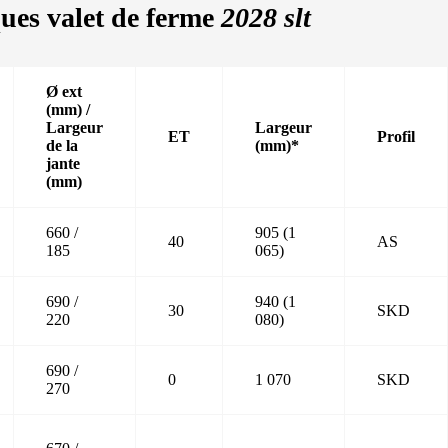
es valet de ferme
2028 slt
Ø ext
(mm) /
Largeur
Largeur
ET
Profil
de la
(mm)*
jante
(mm)
660 /
905 (1
40
AS
185
065)
690 /
940 (1
30
SKD
220
080)
690 /
0
1 070
SKD
270