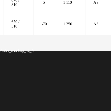
670 /
-5
1 110
AS
310
670 /
-70
1 250
AS
310