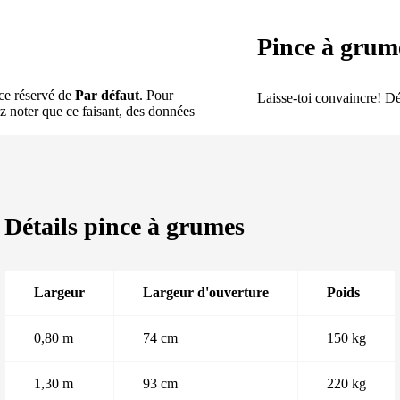
Pince à grum
ace réservé de
Par défaut
. Pour
Laisse-toi convaincre! Dé
ez noter que ce faisant, des données
Détails pince à grumes
Largeur
Largeur d'ouverture
Poids
0,80 m
74 cm
150 kg
1,30 m
93 cm
220 kg