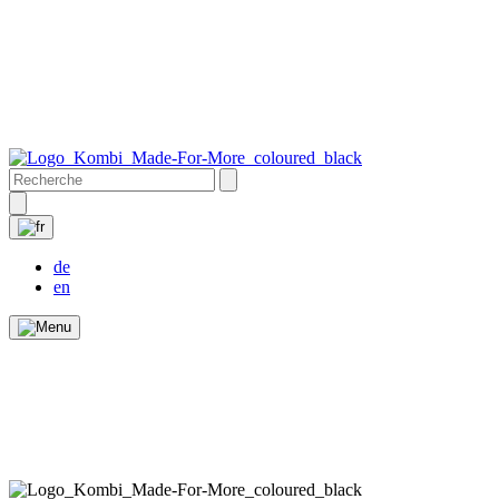
de
en