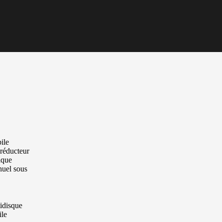
ile
 réducteur
ique
nuel sous
tidisque
ile