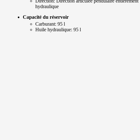
Direction: Direction articulée pendulaire entièrement
hydraulique
Capacité du réservoir
Carburant: 95 l
Huile hydraulique: 95 l