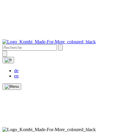
de
en