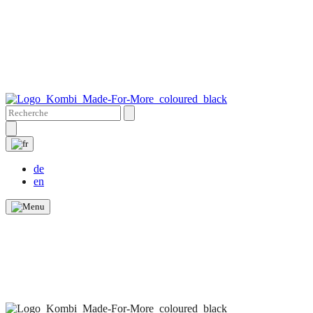
de
en