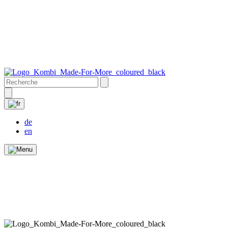
de
en