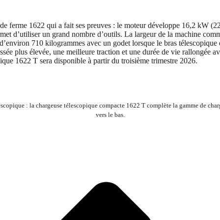
let de ferme 1622 qui a fait ses preuves : le moteur développe 16,2 kW 
ermet d’utiliser un grand nombre d’outils. La largeur de la machine com
 d’environ 710 kilogrammes avec un godet lorsque le bras télescopique e
ée plus élevée, une meilleure traction et une durée de vie rallongée avec
ique 1622 T sera disponible à partir du troisième trimestre 2026.
lescopique : la chargeuse télescopique compacte 1622 T complète la gamme de char
vers le bas.