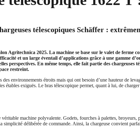
argeuses télescopiques Schäffer : extrêmem
alon Agritechnica 2025. La machine se base sur le valet de ferme c
ficacité et un large éventail d’applications grâce à une gamme d’out
lles perspectives. En même temps, elle fait partie des chargeuses t
pace restreint.
dans des environnements étroits mais qui ont besoin d’une hauteur de lev
es étables exiguës. Le bras télescopique permet, quant à lui, de charge
éritable machine polyvalente. Godets, fourches à palettes, broyeurs, pai
a simplicité délibérée de commande. Ainsi, la chargeuse convient parfai