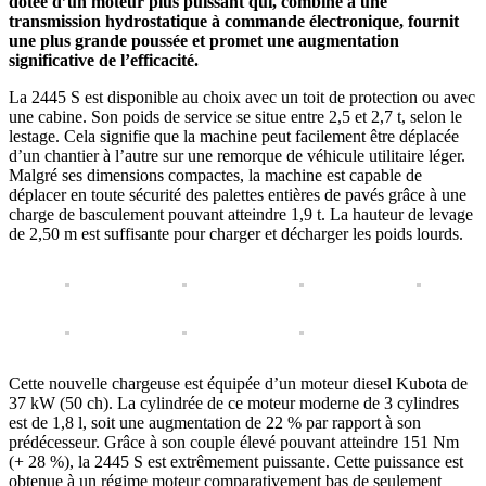
dotée d’un moteur plus puissant qui, combiné à une
transmission hydrostatique à commande électronique, fournit
une plus grande poussée et promet une augmentation
significative de l’efficacité.
La 2445 S est disponible au choix avec un toit de protection ou avec
une cabine. Son poids de service se situe entre 2,5 et 2,7 t, selon le
lestage. Cela signifie que la machine peut facilement être déplacée
d’un chantier à l’autre sur une remorque de véhicule utilitaire léger.
Malgré ses dimensions compactes, la machine est capable de
déplacer en toute sécurité des palettes entières de pavés grâce à une
charge de basculement pouvant atteindre 1,9 t. La hauteur de levage
de 2,50 m est suffisante pour charger et décharger les poids lourds.
Cette nouvelle chargeuse est équipée d’un moteur diesel Kubota de
37 kW (50 ch). La cylindrée de ce moteur moderne de 3 cylindres
est de 1,8 l, soit une augmentation de 22 % par rapport à son
prédécesseur. Grâce à son couple élevé pouvant atteindre 151 Nm
(+ 28 %), la 2445 S est extrêmement puissante. Cette puissance est
obtenue à un régime moteur comparativement bas de seulement